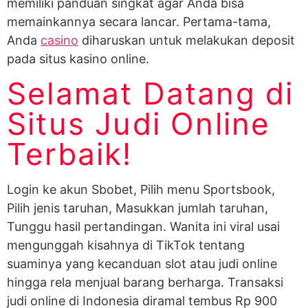
memiliki panduan singkat agar Anda bisa
memainkannya secara lancar. Pertama-tama,
Anda
casino
diharuskan untuk melakukan deposit
pada situs kasino online.
‌Selamat Datang di
Situs Judi Online
Terbaik!‌
Login ke akun Sbobet, Pilih menu Sportsbook,
Pilih jenis taruhan, Masukkan jumlah taruhan,
Tunggu hasil pertandingan. Wanita ini viral usai
mengunggah kisahnya di TikTok tentang
suaminya yang kecanduan slot atau judi online
hingga rela menjual barang berharga. Transaksi
judi online di Indonesia diramal tembus Rp 900