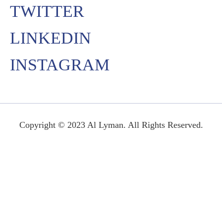
TWITTER
LINKEDIN
INSTAGRAM
Copyright © 2023 Al Lyman. All Rights Reserved.